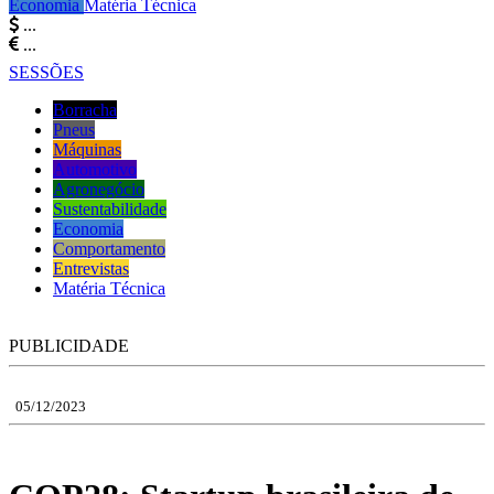
Economia
Matéria Técnica
...
...
SESSÕES
Borracha
Pneus
Máquinas
Automotivo
Agronegócio
Sustentabilidade
Economia
Comportamento
Entrevistas
Matéria Técnica
PUBLICIDADE
05/12/2023