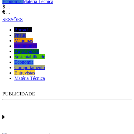
Economia
Matéria Técnica
...
...
SESSÕES
Borracha
Pneus
Máquinas
Automotivo
Agronegócio
Sustentabilidade
Economia
Comportamento
Entrevistas
Matéria Técnica
PUBLICIDADE