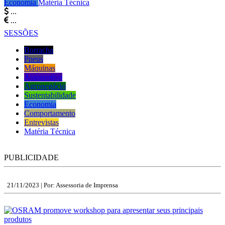
Economia
Matéria Técnica
...
...
SESSÕES
Borracha
Pneus
Máquinas
Automotivo
Agronegócio
Sustentabilidade
Economia
Comportamento
Entrevistas
Matéria Técnica
PUBLICIDADE
21/11/2023 |
Por: Assessoria de Imprensa