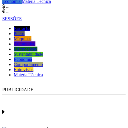
Economia
Matéria Técnica
...
...
SESSÕES
Borracha
Pneus
Máquinas
Automotivo
Agronegócio
Sustentabilidade
Economia
Comportamento
Entrevistas
Matéria Técnica
PUBLICIDADE