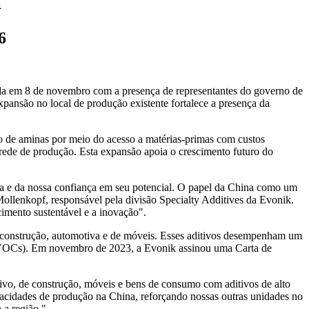
a
6
ada em 8 de novembro com a presença de representantes do governo de
ansão no local de produção existente fortalece a presença da
io de aminas por meio do acesso a matérias-primas com custos
 rede de produção. Esta expansão apoia o crescimento futuro do
ia e da nossa confiança em seu potencial. O papel da China como um
Mollenkopf, responsável pela divisão Specialty Additives da Evonik.
imento sustentável e a inovação".
mo construção, automotiva e de móveis. Esses aditivos desempenham um
s (VOCs). Em novembro de 2023, a Evonik assinou uma Carta de
ivo, de construção, móveis e bens de consumo com aditivos de alto
pacidades de produção na China, reforçando nossas outras unidades no
 a região."