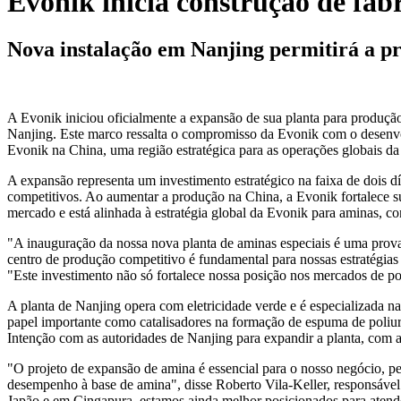
Evonik inicia construção de fáb
Nova instalação em Nanjing permitirá a pr
A Evonik iniciou oficialmente a expansão de sua planta para produç
Nanjing. Este marco ressalta o compromisso da Evonik com o desenvol
Evonik na China, uma região estratégica para as operações globais da
A expansão representa um investimento estratégico na faixa de dois d
competitivos. Ao aumentar a produção na China, a Evonik fortalece s
mercado e está alinhada à estratégia global da Evonik para aminas, co
"A inauguração da nossa nova planta de aminas especiais é uma prov
centro de produção competitivo é fundamental para nossas estratégias
"Este investimento não só fortalece nossa posição nos mercados de p
A planta de Nanjing opera com eletricidade verde e é especializada n
papel importante como catalisadores na formação de espuma de poli
Intenção com as autoridades de Nanjing para expandir a planta, com a
"O projeto de expansão de amina é essencial para o nosso negócio, p
desempenho à base de amina", disse Roberto Vila-Keller, responsável
Japão e em Cingapura, estamos ainda melhor posicionados para atender 