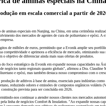
rica de aminas especiais na Chin
odução em escala comercial a partir de 202
ão de aminas especiais em Nanjing, na China, em uma cerimônia realiz
vimento dos mercados de agentes de cura de poliuretano e epóxi. A exp
 empresa.
ígitos de milhões de euros, permitindo que a Evonik amplie seu portfól
ua competitividade e aprimora a eficiência de mercado, otimizando sua
m o objetivo de diferenciar ainda mais suas ofertas de produtos.
a do foco estratégico da Evonik em expandir nossas capacidades na Ás
 de negócios tanto regionais quanto globais", afirmou a Dra. Claudine 
oliuretano e epóxi, mas também destaca nosso compromisso com o cresc
a produção de aditivos à base de amina, essenciais para indústrias co
uretano, reduzindo odores e emissões de compostos orgânicos volátei
 construção prevista para ser concluída em 2026.
ermitindo-nos continuar a atender nossos clientes nos mercados automot
 pela linha de negócios Comfort & Insulation. "Ao expandir nossas ca
à crescente demanda por aditivos de poliuretano sustentáveis ​​em toda