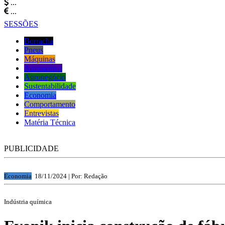
...
...
SESSÕES
Borracha
Pneus
Máquinas
Automotivo
Agronegócio
Sustentabilidade
Economia
Comportamento
Entrevistas
Matéria Técnica
PUBLICIDADE
Economia
18/11/2024 |
Por: Redação
Indústria química