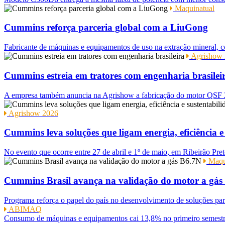
Maquinatual
Cummins reforça parceria global com a LiuGong
Fabricante de máquinas e equipamentos de uso na extração mineral,
Agrishow 
Cummins estreia em tratores com engenharia brasilei
A empresa também anuncia na Agrishow a fabricação do motor QSF 2
Agrishow 2026
Cummins leva soluções que ligam energia, eficiência e
No evento que ocorre entre 27 de abril e 1º de maio, em Ribeirão Pr
Maqu
Cummins Brasil avança na validação do motor a gás
Programa reforça o papel do país no desenvolvimento de soluções par
ABIMAQ
Consumo de máquinas e equipamentos cai 13,8% no primeiro semest