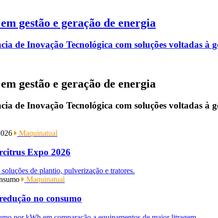
em gestão e geração de energia
a de Inovação Tecnológica com soluções voltadas à ges
em gestão e geração de energia
a de Inovação Tecnológica com soluções voltadas à ges
Maquinatual
ercitrus Expo 2026
soluções de plantio, pulverização e tratores.
Maquinatual
 redução no consumo
umo por kWh em comparação a equipamentos de maior litragem