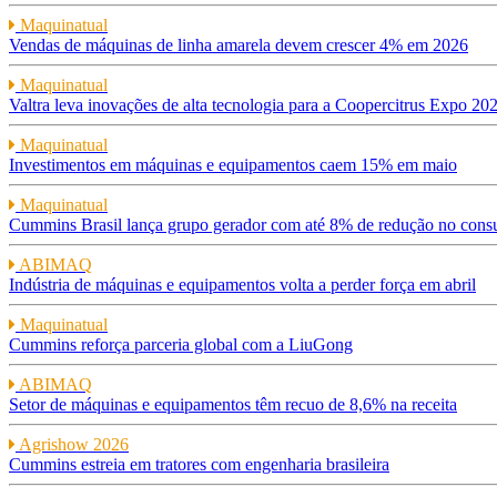
Maquinatual
Vendas de máquinas de linha amarela devem crescer 4% em 2026
Maquinatual
Valtra leva inovações de alta tecnologia para a Coopercitrus Expo 20
Maquinatual
Investimentos em máquinas e equipamentos caem 15% em maio
Maquinatual
Cummins Brasil lança grupo gerador com até 8% de redução no con
ABIMAQ
Indústria de máquinas e equipamentos volta a perder força em abril
Maquinatual
Cummins reforça parceria global com a LiuGong
ABIMAQ
Setor de máquinas e equipamentos têm recuo de 8,6% na receita
Agrishow 2026
Cummins estreia em tratores com engenharia brasileira