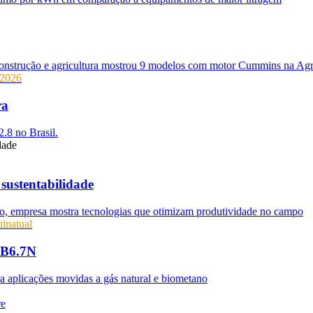
 construção e agricultura mostrou 9 modelos com motor Cummins na Ag
2026
ra
.8 no Brasil.
 sustentabilidade
eto, empresa mostra tecnologias que otimizam produtividade no campo
inatual
 B6.7N
a aplicações movidas a gás natural e biometano
re