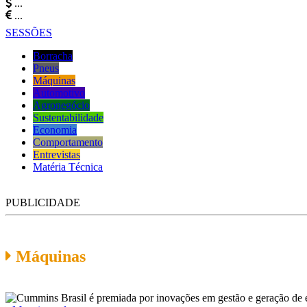
...
...
SESSÕES
Borracha
Pneus
Máquinas
Automotivo
Agronegócio
Sustentabilidade
Economia
Comportamento
Entrevistas
Matéria Técnica
PUBLICIDADE
Máquinas