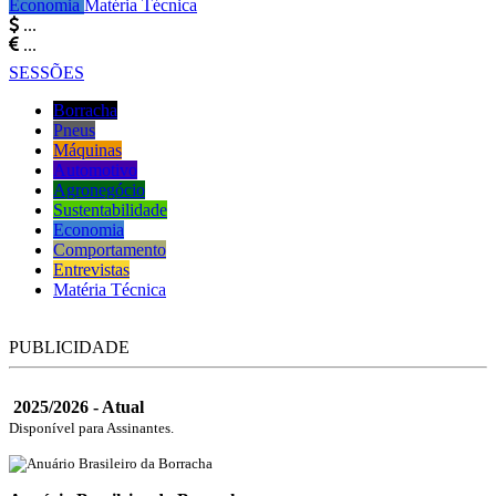
Economia
Matéria Técnica
...
...
SESSÕES
Borracha
Pneus
Máquinas
Automotivo
Agronegócio
Sustentabilidade
Economia
Comportamento
Entrevistas
Matéria Técnica
PUBLICIDADE
2025/2026 - Atual
Disponível para Assinantes.