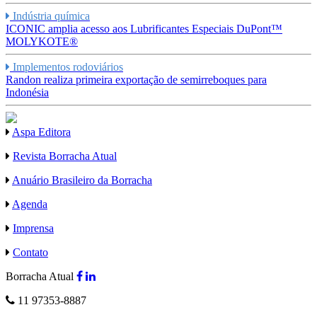
Indústria química
ICONIC amplia acesso aos Lubrificantes Especiais DuPont™
MOLYKOTE®
Implementos rodoviários
Randon realiza primeira exportação de semirreboques para
Indonésia
Aspa Editora
Revista Borracha Atual
Anuário Brasileiro da Borracha
Agenda
Imprensa
Contato
Borracha Atual
11 97353-8887