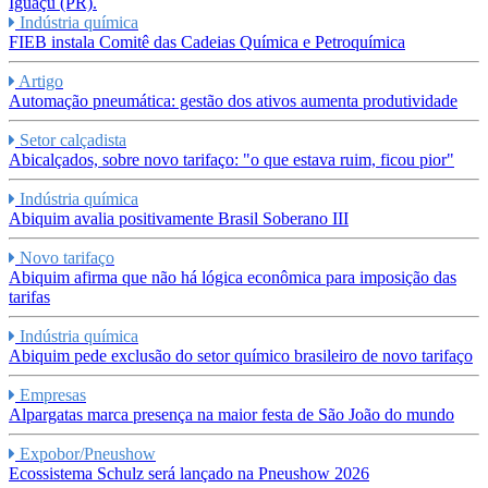
Iguaçu (PR).
Indústria química
FIEB instala Comitê das Cadeias Química e Petroquímica
Artigo
Automação pneumática: gestão dos ativos aumenta produtividade
Setor calçadista
Abicalçados, sobre novo tarifaço: "o que estava ruim, ficou pior"
Indústria química
Abiquim avalia positivamente Brasil Soberano III
Novo tarifaço
Abiquim afirma que não há lógica econômica para imposição das
tarifas
Indústria química
Abiquim pede exclusão do setor químico brasileiro de novo tarifaço
Empresas
Alpargatas marca presença na maior festa de São João do mundo
Expobor/Pneushow
Ecossistema Schulz será lançado na Pneushow 2026