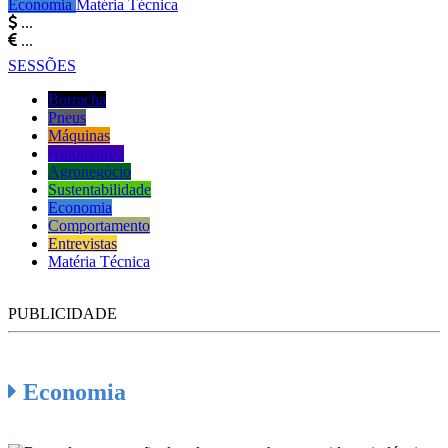
Economia
Matéria Técnica
...
...
SESSÕES
Borracha
Pneus
Máquinas
Automotivo
Agronegócio
Sustentabilidade
Economia
Comportamento
Entrevistas
Matéria Técnica
PUBLICIDADE
Economia