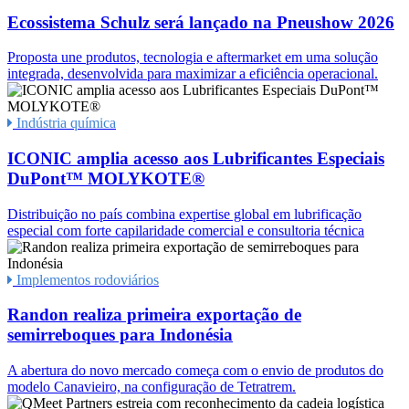
Ecossistema Schulz será lançado na Pneushow 2026
Proposta une produtos, tecnologia e aftermarket em uma solução
integrada, desenvolvida para maximizar a eficiência operacional.
Indústria química
ICONIC amplia acesso aos Lubrificantes Especiais
DuPont™ MOLYKOTE®
Distribuição no país combina expertise global em lubrificação
especial com forte capilaridade comercial e consultoria técnica
Implementos rodoviários
Randon realiza primeira exportação de
semirreboques para Indonésia
A abertura do novo mercado começa com o envio de produtos do
modelo Canavieiro, na configuração de Tetratrem.