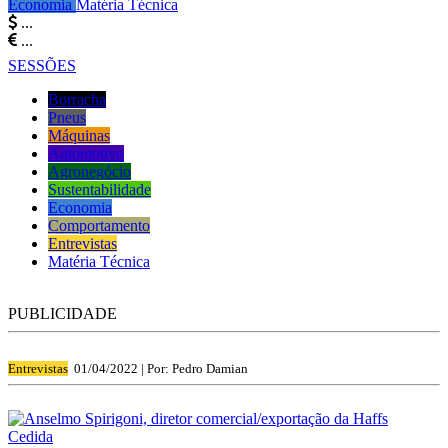
Economia
Matéria Técnica
...
...
SESSÕES
Borracha
Pneus
Máquinas
Automotivo
Agronegócio
Sustentabilidade
Economia
Comportamento
Entrevistas
Matéria Técnica
PUBLICIDADE
Entrevistas
01/04/2022 |
Por: Pedro Damian
Cedida